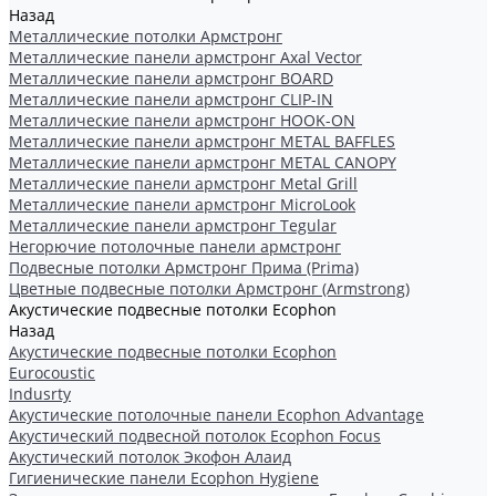
Назад
Металлические потолки Армстронг
Металлические панели армстронг Axal Vector
Металлические панели армстронг BOARD
Металлические панели армстронг CLIP-IN
Металлические панели армстронг HOOK-ON
Металлические панели армстронг METAL BAFFLES
Металлические панели армстронг METAL CANOPY
Металлические панели армстронг Metal Grill
Металлические панели армстронг MicroLook
Металлические панели армстронг Tegular
Негорючие потолочные панели армстронг
Подвесные потолки Армстронг Прима (Prima)
Цветные подвесные потолки Армстронг (Armstrong)
Акустические подвесные потолки Ecophon
Назад
Акустические подвесные потолки Ecophon
Eurocoustic
Indusrty
Акустические потолочные панели Ecophon Advantage
Акустический подвесной потолок Ecophon Focus
Акустический потолок Экофон Алаид
Гигиенические панели Ecophon Hygiene