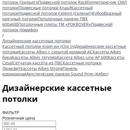
потолок Грильято
Подвесной потолок Rockfon
Негорючие СМЛ
потолки
Подвесные потолки Knauf
Кассетный
потолок
Подвесной потолок Celenit (Селенит)
Кубообразный
реечный потолок
Потолочные панели ПВХ
600х600
Потолочные плиты ТМ «POKROVER»
Подвесной
потолок Номифон
/
Дизайнерские кассетные потолки
Кассетный потолок Клип-ин (Clip in)
Дизайнерские кассетные
потолки
Кассеты Albes с скрытой кромкой AC
Кассеты Albes
борд
Кассеты Albes тегуляр
Кассета Albes Line AP 600
Кассеты
Cesal
Сетчатая кассета из ПВС
Кассетные потолки
Люмсвет
Кассеты Albes Strong
Панель
коридорная
Акустические панели Sound Prim (Албес)
Дизайнерские кассетные
потолки
ФИЛЬТР
Розничная цена