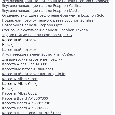
Звукоизоляционные потолочные панели Ecophon Combison
Звукопоглощающие панели Ecophon Gedina
Звукопоглощающие панели Ecophon Master
Отдельно висящие потолочные фрагменты Ecophon Solo
Подвесной потолок черного цвета Ecophon Sombra
Потолочная панель Ecophon Opta
Стеновые акустические панели Ecophon Texona
Ударостойкие панели Ecophon Super G
Кассетный потолок
Назад
Кассетный потолок
Акустические панели Sound Prim (Албес)
Дизайнерские кассетные потолки
Кассета Albes Line AP 600
Кассетные потолки Люмсвет
Кассетный потолок Клип-ин (Clip in)
Кассеты Albes Strong
Кассеты Albes борд
Назад
Кассеты Albes борд
Kассета Board AP 300*300
Kассета Board AP 600*1200
Kассета Board AP 600x600
Кассетa Albes Board AP 300*1200