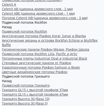
Celenit A
Celenit AB (ширина древесного слоя - 2 мм)
Celenit ABE (ширина древесного слоя - 1 мм)
Потолок Celenit NB (ширина древесного слоя - 3 мм)
Подвесной потолок Rockfon
Назад
Подвесной потолок Rockfon
Акустические потолки Рокфон Koral, Sonar и Blanka
Акустические экраны и острова Rockfon Eclipse и Multiflex
Baffle
Гигиенические панели Рокфон Медик, Рокфон Школа
Подвесной потолок Rockfon Lilia, Pacific и Artic
Потолочные плиты Industrial Opal и Industrial Black
Стеновые акустические панели от Рокфон
Ударопрочные потолки Рокфон Samson и Boxer
Цветные дизайнерские потолки Рокфон
Подвесной потолок Грильято
Назад
Подвесной потолок Грильято
Грильято GL15 с высотой профиля 37мм
Грильято GL15 с высотой профиля 47мм
Грильято Высота 30 (база 10)
Грильято Высота 30 (база 5)