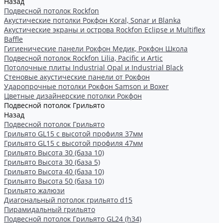
Назад
Подвесной потолок Rockfon
Акустические потолки Рокфон Koral, Sonar и Blanka
Акустические экраны и острова Rockfon Eclipse и Multiflex
Baffle
Гигиенические панели Рокфон Медик, Рокфон Школа
Подвесной потолок Rockfon Lilia, Pacific и Artic
Потолочные плиты Industrial Opal и Industrial Black
Стеновые акустические панели от Рокфон
Ударопрочные потолки Рокфон Samson и Boxer
Цветные дизайнерские потолки Рокфон
Подвесной потолок Грильято
Назад
Подвесной потолок Грильято
Грильято GL15 с высотой профиля 37мм
Грильято GL15 с высотой профиля 47мм
Грильято Высота 30 (база 10)
Грильято Высота 30 (база 5)
Грильято Высота 40 (база 10)
Грильято Высота 50 (база 10)
Грильято жалюзи
Диагональный потолок грильято d15
Пирамидальный грильято
Подвесной потолок Грильято GL24 (h34)