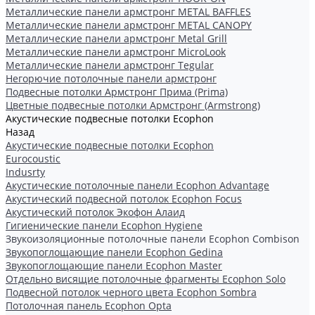
Металлические панели армстронг METAL BAFFLES
Металлические панели армстронг METAL CANOPY
Металлические панели армстронг Metal Grill
Металлические панели армстронг MicroLook
Металлические панели армстронг Tegular
Негорючие потолочные панели армстронг
Подвесные потолки Армстронг Прима (Prima)
Цветные подвесные потолки Армстронг (Armstrong)
Акустические подвесные потолки Ecophon
Назад
Акустические подвесные потолки Ecophon
Eurocoustic
Indusrty
Акустические потолочные панели Ecophon Advantage
Акустический подвесной потолок Ecophon Focus
Акустический потолок Экофон Алаид
Гигиенические панели Ecophon Hygiene
Звукоизоляционные потолочные панели Ecophon Combison
Звукопоглощающие панели Ecophon Gedina
Звукопоглощающие панели Ecophon Master
Отдельно висящие потолочные фрагменты Ecophon Solo
Подвесной потолок черного цвета Ecophon Sombra
Потолочная панель Ecophon Opta