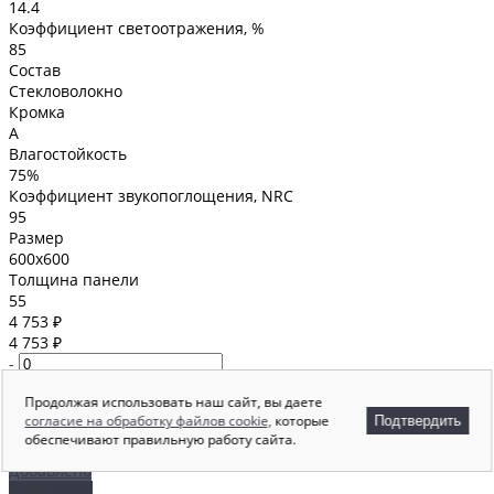
14.4
Коэффициент светоотражения, %
85
Состав
Стекловолокно
Кромка
A
Влагостойкость
75%
Коэффициент звукопоглощения, NRC
95
Размер
600x600
Толщина панели
55
4 753 ₽
4 753 ₽
-
+
Продолжая использовать наш сайт, вы даете
×
согласие на обработку файлов cookie,
которые
Подтвердить
Выбрано максимальное количество, доступное для заказа
обеспечивают правильную работу сайта.
В корзину
Добавлено
Подробнее