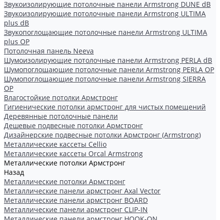
Звукоизолирующие потолочные панели Armstrong DUNE dB
Звукоизолирующие потолочные панели Armstrong ULTIMA
plus dB
Звукопоглощающие потолочные панели Armstrong ULTIMA
plus OP
Потолочная панель Neeva
Шумоизолирующие потолочные панели Armstrong PERLA dB
Шумопоглощающие потолочные панели Armstrong PERLA OP
Шумопоглощающие потолочные панели Armstrong SIERRA
OP
Влагостойкие потолки Армстронг
Гигиенические потолки армстронг для чистых помещений
Деревянные потолочные панели
Дешевые подвесные потолки Армстронг
Дизайнерские подвесные потолки Армстронг (Armstrong)
Металлические кассеты Cellio
Металлические кассеты Orcal Armstrong
Металлические потолки Армстронг
Назад
Металлические потолки Армстронг
Металлические панели армстронг Axal Vector
Металлические панели армстронг BOARD
Металлические панели армстронг CLIP-IN
Металлические панели армстронг HOOK-ON