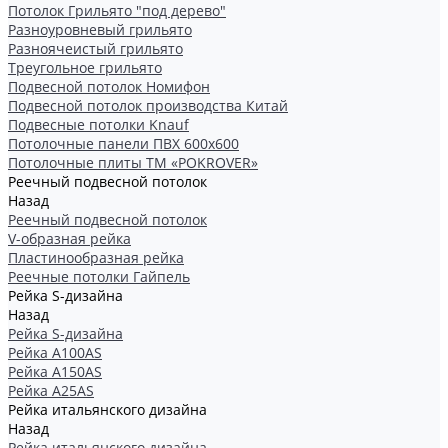
Потолок Грильято "под дерево"
Разноуровневый грильято
Разноячеистый грильято
Треугольное грильято
Подвесной потолок Номифон
Подвесной потолок производства Китай
Подвесные потолки Knauf
Потолочные панели ПВХ 600х600
Потолочные плиты ТМ «POKROVER»
Реечный подвесной потолок
Назад
Реечный подвесной потолок
V-образная рейка
Пластинообразная рейка
Реечные потолки Гайпель
Рейка S-дизайна
Назад
Рейка S-дизайна
Рейка А100АS
Рейка А150АS
Рейка А25АS
Рейка итальянского дизайна
Назад
Рейка итальянского дизайна