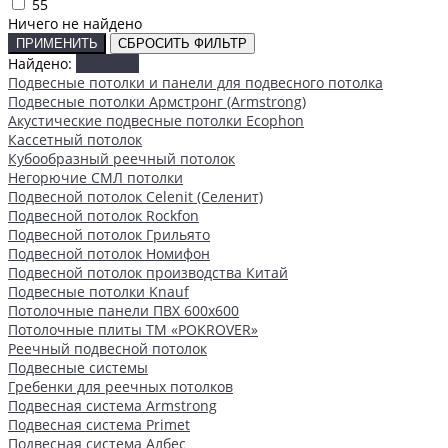
55
Ничего не найдено
ПРИМЕНИТЬ
СБРОСИТЬ ФИЛЬТР
Найдено:
Показать
Подвесные потолки и панели для подвесного потолка
Подвесные потолки Армстронг (Armstrong)
Акустические подвесные потолки Ecophon
Кассетный потолок
Кубообразный реечный потолок
Негорючие СМЛ потолки
Подвесной потолок Celenit (Селенит)
Подвесной потолок Rockfon
Подвесной потолок Грильято
Подвесной потолок Номифон
Подвесной потолок производства Китай
Подвесные потолки Knauf
Потолочные панели ПВХ 600х600
Потолочные плиты ТМ «POKROVER»
Реечный подвесной потолок
Подвесные системы
Гребенки для реечных потолков
Подвесная система Armstrong
Подвесная система Primet
Подвесная система Албес