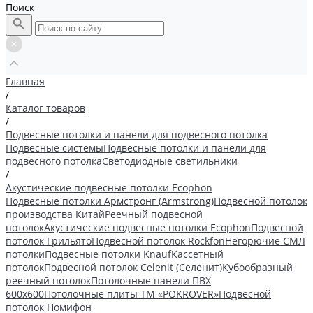
Поиск
Главная
/
Каталог товаров
/
Подвесные потолки и панели для подвесного потолка
Подвесные системы
Подвесные потолки и панели для
подвесного потолка
Светодиодные светильники
/
Акустические подвесные потолки Ecophon
Подвесные потолки Армстронг (Armstrong)
Подвесной потолок
производства Китай
Реечный подвесной
потолок
Акустические подвесные потолки Ecophon
Подвесной
потолок Грильято
Подвесной потолок Rockfon
Негорючие СМЛ
потолки
Подвесные потолки Knauf
Кассетный
потолок
Подвесной потолок Celenit (Селенит)
Кубообразный
реечный потолок
Потолочные панели ПВХ
600х600
Потолочные плиты ТМ «POKROVER»
Подвесной
потолок Номифон