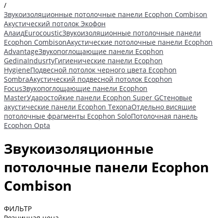
/
Звукоизоляционные потолочные панели Ecophon Combison
Акустический потолок Экофон
Алаид
Eurocoustic
Звукоизоляционные потолочные панели
Ecophon Combison
Акустические потолочные панели Ecophon
Advantage
Звукопоглощающие панели Ecophon
Gedina
Indusrty
Гигиенические панели Ecophon
Hygiene
Подвесной потолок черного цвета Ecophon
Sombra
Акустический подвесной потолок Ecophon
Focus
Звукопоглощающие панели Ecophon
Master
Ударостойкие панели Ecophon Super G
Стеновые
акустические панели Ecophon Texona
Отдельно висящие
потолочные фрагменты Ecophon Solo
Потолочная панель
Ecophon Opta
Звукоизоляционные
потолочные панели Ecophon
Combison
ФИЛЬТР
Розничная цена