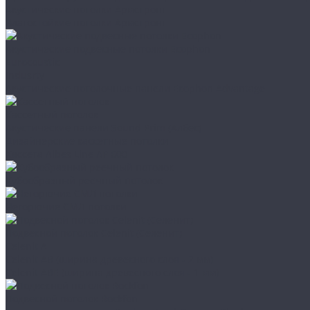
Акустические потолки Армстронг
Влагостойкие потолки Армстронг
Акустические подвесные потолки Ecophon
Eurocoustic
Indusrty
Акустические потолочные панели Ecophon Advantage
Кассетный потолок
Акустические панели Sound Prim (Албес)
Дизайнерские кассетные потолки
Кассета Albes Line AP 600
Кубообразный реечный потолок
Негорючие СМЛ потолки
Подвесной потолок Celenit (Селенит)
Celenit A
Celenit AB (ширина древесного слоя - 2 мм)
Celenit ABE (ширина древесного слоя - 1 мм)
Подвесной потолок Rockfon