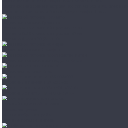
Акустические потолки Рокфон Koral, Sonar и Blanka
Акустические экраны и острова Rockfon Eclipse и Multiflex Baffl
Гигиенические панели Рокфон Медик, Рокфон Школа
Подвесной потолок Грильято
Грильято GL15 с высотой профиля 37мм
Грильято GL15 с высотой профиля 47мм
Грильято Высота 30 (база 10)
Подвесной потолок Номифон
Подвесной потолок производства Китай
Подвесные потолки Knauf
Потолочные панели ПВХ 600х600
Потолочные плиты ТМ «POKROVER»
Реечный подвесной потолок
V-образная рейка
Пластинообразная рейка
Реечные потолки Гайпель