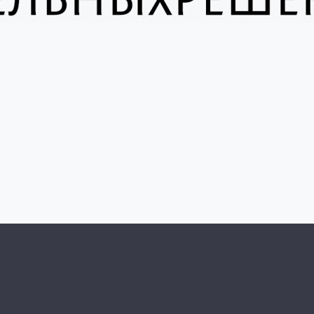
рмстронг