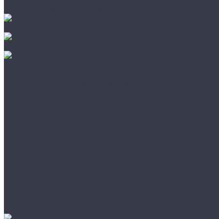
Раскладка Немецкого дизайна АSN
Угловые профили
Светильники для подвесных потолков
Светодиодные светильники VARTON
Светильники для административного и офисного освещения
Светильники для торговых прмещений
Светильники для чистых и медицинских помещений
Услуги
Грузоперевозки
Интерьер
Выезд замерщика
Калькулятор
Доставка товара
Монтаж потолка