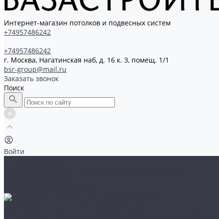
Интернет-магазин потолков и подвесных систем
+74957486242
+74957486242
г. Москва, Нагатинская наб, д. 16 к. 3, помещ. 1/1
bsr-group@mail.ru
Заказать звонок
Поиск
Войти
Каталог товаров
Подвесные потолки и панели для подвесного потолка
Подвесные системы
Светодиодные светильники
Подвесные потолки Армстронг (Armstrong)
Optima Canopy - Свободно висящие потолочные фрагменты А