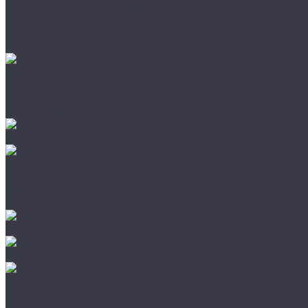
Гребенки для реечных потолков
Гребенка "OMEGA"
Гребенка "потолок дизайнерский" ВТ-4
Гребенка Итальянского дизайна BT
Подвесная система Armstrong
PRELUDE 15 TL
PRELUDE 24 TLX
PRELUDE 24 XL
Подвесная система Primet
Подвесная система Албес
Каркас STRUNA Т15
Подвесная система Албес T15
Подвесная система Bandraster
Подвесные системы Ecophon
Подвесы
Раскладки для реечного потолка
Раскладка "потолок дизайнерский" ASB
Раскладка Итальянского дизайна AS