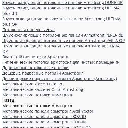
Звукоизолирующие потолочные панели Armstrong DUNE dB
Звукоизолирующие потолочные панели Armstrong ULTIMA
plus dB
Звукопоглощающие потолочные панели Armstrong ULTIMA
plus OP
Потолочная панель Neeva
Шумоизолирующие потолочные панели Armstrong PERLA dB
Шумопоглощающие потолочные панели Armstrong PERLA OP
Шумопоглощающие потолочные панели Armstrong SIERRA
OP
Влагостойкие потолки Армстронг
Гигиенические потолки армстронг для чистых помещений
Деревянные потолочные панели
Дешевые подвесные потолки Армстронг
Дизайнерские подвесные потолки Армстронг (Armstrong)
Металлические кассеты Cellio
Металлические кассеты Orcal Armstrong
Металлические потолки Армстронг
Назад
Металлические потолки Армстронг
Металлические панели армстронг Axal Vector
Металлические панели армстронг BOARD
Металлические панели армстронг CLIP-IN
Металлические панели армстронг HOOK-ON