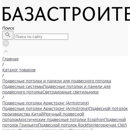
Поиск
Главная
/
Каталог товаров
/
Подвесные потолки и панели для подвесного потолка
Подвесные системы
Подвесные потолки и панели для
подвесного потолка
Светодиодные светильники
/
Подвесные потолки Армстронг (Armstrong)
Подвесные потолки Армстронг (Armstrong)
Подвесной потолок
производства Китай
Реечный подвесной
потолок
Акустические подвесные потолки Ecophon
Подвесной
потолок Грильято
Подвесной потолок Rockfon
Негорючие СМЛ