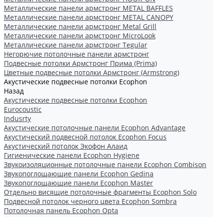
Металлические панели армстронг METAL BAFFLES
Металлические панели армстронг METAL CANOPY
Металлические панели армстронг Metal Grill
Металлические панели армстронг MicroLook
Металлические панели армстронг Tegular
Негорючие потолочные панели армстронг
Подвесные потолки Армстронг Прима (Prima)
Цветные подвесные потолки Армстронг (Armstrong)
Акустические подвесные потолки Ecophon
Назад
Акустические подвесные потолки Ecophon
Eurocoustic
Indusrty
Акустические потолочные панели Ecophon Advantage
Акустический подвесной потолок Ecophon Focus
Акустический потолок Экофон Алаид
Гигиенические панели Ecophon Hygiene
Звукоизоляционные потолочные панели Ecophon Combison
Звукопоглощающие панели Ecophon Gedina
Звукопоглощающие панели Ecophon Master
Отдельно висящие потолочные фрагменты Ecophon Solo
Подвесной потолок черного цвета Ecophon Sombra
Потолочная панель Ecophon Opta