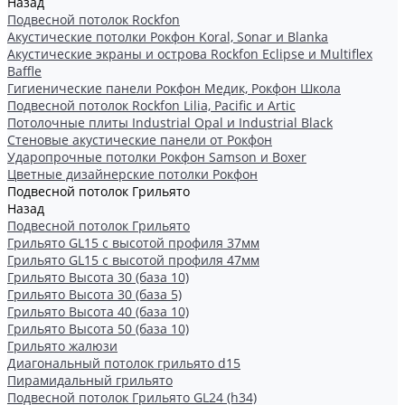
Назад
Подвесной потолок Rockfon
Акустические потолки Рокфон Koral, Sonar и Blanka
Акустические экраны и острова Rockfon Eclipse и Multiflex
Baffle
Гигиенические панели Рокфон Медик, Рокфон Школа
Подвесной потолок Rockfon Lilia, Pacific и Artic
Потолочные плиты Industrial Opal и Industrial Black
Стеновые акустические панели от Рокфон
Ударопрочные потолки Рокфон Samson и Boxer
Цветные дизайнерские потолки Рокфон
Подвесной потолок Грильято
Назад
Подвесной потолок Грильято
Грильято GL15 с высотой профиля 37мм
Грильято GL15 с высотой профиля 47мм
Грильято Высота 30 (база 10)
Грильято Высота 30 (база 5)
Грильято Высота 40 (база 10)
Грильято Высота 50 (база 10)
Грильято жалюзи
Диагональный потолок грильято d15
Пирамидальный грильято
Подвесной потолок Грильято GL24 (h34)