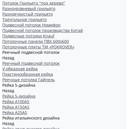
Потолок Грильято "под дерево"
Разноуровневый грильято
Разноячеистый грильято
Треугольное грильято
Подвесной потолок Номифон
Подвесной потолок производства Китай
Подвесные потолки Knauf
Потолочные панели ПВХ 600х600
Потолочные плиты ТМ «POKROVER»
Реечный подвесной потолок
Назад
Реечный подвесной потолок
V-образная рейка
Пластинообразная рейка
Реечные потолки Гайпель
Рейка S-дизайна
Назад
Рейка S-дизайна
Рейка А100АS
Рейка А150АS
Рейка А25АS
Рейка итальянского дизайна
Назад
Рейка итальянского дизайна