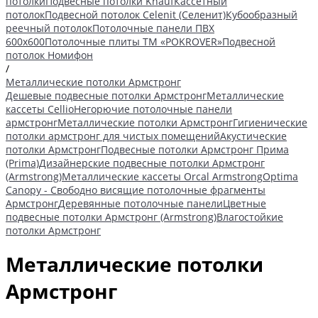
потолки
Подвесные потолки Knauf
Кассетный
потолок
Подвесной потолок Celenit (Селенит)
Кубообразный
реечный потолок
Потолочные панели ПВХ
600х600
Потолочные плиты ТМ «POKROVER»
Подвесной
потолок Номифон
/
Металлические потолки Армстронг
Дешевые подвесные потолки Армстронг
Металлические
кассеты Cellio
Негорючие потолочные панели
армстронг
Металлические потолки Армстронг
Гигиенические
потолки армстронг для чистых помещений
Акустические
потолки Армстронг
Подвесные потолки Армстронг Прима
(Prima)
Дизайнерские подвесные потолки Армстронг
(Armstrong)
Металлические кассеты Orcal Armstrong
Optima
Canopy - Свободно висящие потолочные фрагменты
Армстронг
Деревянные потолочные панели
Цветные
подвесные потолки Армстронг (Armstrong)
Влагостойкие
потолки Армстронг
Металлические потолки
Армстронг