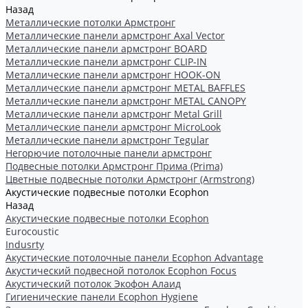
Назад
Металлические потолки Армстронг
Металлические панели армстронг Axal Vector
Металлические панели армстронг BOARD
Металлические панели армстронг CLIP-IN
Металлические панели армстронг HOOK-ON
Металлические панели армстронг METAL BAFFLES
Металлические панели армстронг METAL CANOPY
Металлические панели армстронг Metal Grill
Металлические панели армстронг MicroLook
Металлические панели армстронг Tegular
Негорючие потолочные панели армстронг
Подвесные потолки Армстронг Прима (Prima)
Цветные подвесные потолки Армстронг (Armstrong)
Акустические подвесные потолки Ecophon
Назад
Акустические подвесные потолки Ecophon
Eurocoustic
Indusrty
Акустические потолочные панели Ecophon Advantage
Акустический подвесной потолок Ecophon Focus
Акустический потолок Экофон Алаид
Гигиенические панели Ecophon Hygiene