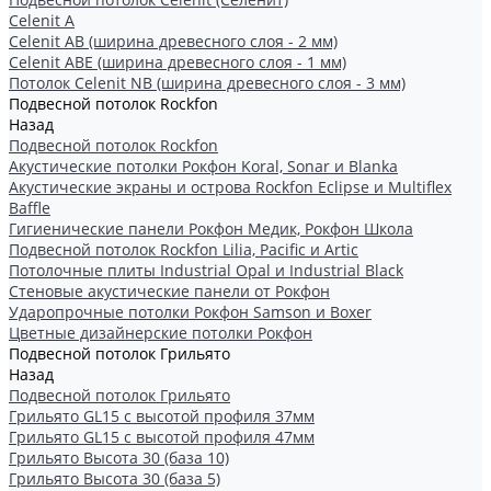
Celenit A
Celenit AB (ширина древесного слоя - 2 мм)
Celenit ABE (ширина древесного слоя - 1 мм)
Потолок Celenit NB (ширина древесного слоя - 3 мм)
Подвесной потолок Rockfon
Назад
Подвесной потолок Rockfon
Акустические потолки Рокфон Koral, Sonar и Blanka
Акустические экраны и острова Rockfon Eclipse и Multiflex
Baffle
Гигиенические панели Рокфон Медик, Рокфон Школа
Подвесной потолок Rockfon Lilia, Pacific и Artic
Потолочные плиты Industrial Opal и Industrial Black
Стеновые акустические панели от Рокфон
Ударопрочные потолки Рокфон Samson и Boxer
Цветные дизайнерские потолки Рокфон
Подвесной потолок Грильято
Назад
Подвесной потолок Грильято
Грильято GL15 с высотой профиля 37мм
Грильято GL15 с высотой профиля 47мм
Грильято Высота 30 (база 10)
Грильято Высота 30 (база 5)