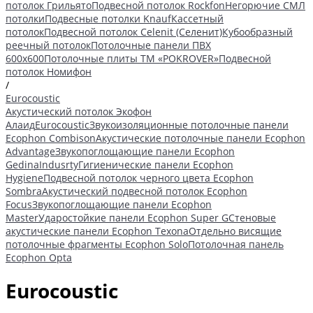
потолок Грильято
Подвесной потолок Rockfon
Негорючие СМЛ
потолки
Подвесные потолки Knauf
Кассетный
потолок
Подвесной потолок Celenit (Селенит)
Кубообразный
реечный потолок
Потолочные панели ПВХ
600х600
Потолочные плиты ТМ «POKROVER»
Подвесной
потолок Номифон
/
Eurocoustic
Акустический потолок Экофон
Алаид
Eurocoustic
Звукоизоляционные потолочные панели
Ecophon Combison
Акустические потолочные панели Ecophon
Advantage
Звукопоглощающие панели Ecophon
Gedina
Indusrty
Гигиенические панели Ecophon
Hygiene
Подвесной потолок черного цвета Ecophon
Sombra
Акустический подвесной потолок Ecophon
Focus
Звукопоглощающие панели Ecophon
Master
Ударостойкие панели Ecophon Super G
Стеновые
акустические панели Ecophon Texona
Отдельно висящие
потолочные фрагменты Ecophon Solo
Потолочная панель
Ecophon Opta
Eurocoustic