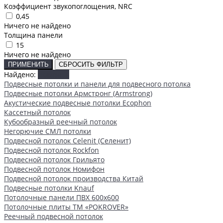
Коэффициент звукопоглощения, NRC
0,45
Ничего не найдено
Толщина панели
15
Ничего не найдено
ПРИМЕНИТЬ
СБРОСИТЬ ФИЛЬТР
Найдено:
Показать
Подвесные потолки и панели для подвесного потолка
Подвесные потолки Армстронг (Armstrong)
Акустические подвесные потолки Ecophon
Кассетный потолок
Кубообразный реечный потолок
Негорючие СМЛ потолки
Подвесной потолок Celenit (Селенит)
Подвесной потолок Rockfon
Подвесной потолок Грильято
Подвесной потолок Номифон
Подвесной потолок производства Китай
Подвесные потолки Knauf
Потолочные панели ПВХ 600х600
Потолочные плиты ТМ «POKROVER»
Реечный подвесной потолок