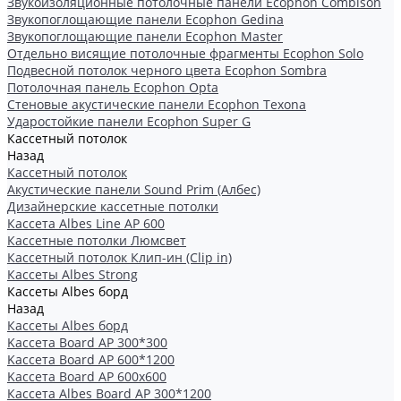
Звукоизоляционные потолочные панели Ecophon Combison
Звукопоглощающие панели Ecophon Gedina
Звукопоглощающие панели Ecophon Master
Отдельно висящие потолочные фрагменты Ecophon Solo
Подвесной потолок черного цвета Ecophon Sombra
Потолочная панель Ecophon Opta
Стеновые акустические панели Ecophon Texona
Ударостойкие панели Ecophon Super G
Кассетный потолок
Назад
Кассетный потолок
Акустические панели Sound Prim (Албес)
Дизайнерские кассетные потолки
Кассета Albes Line AP 600
Кассетные потолки Люмсвет
Кассетный потолок Клип-ин (Clip in)
Кассеты Albes Strong
Кассеты Albes борд
Назад
Кассеты Albes борд
Kассета Board AP 300*300
Kассета Board AP 600*1200
Kассета Board AP 600x600
Кассетa Albes Board AP 300*1200