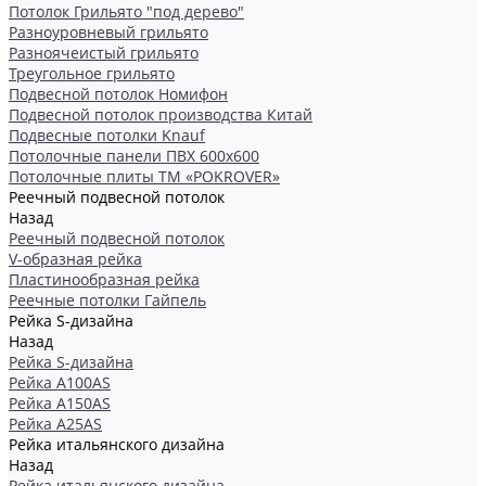
Потолок Грильято "под дерево"
Разноуровневый грильято
Разноячеистый грильято
Треугольное грильято
Подвесной потолок Номифон
Подвесной потолок производства Китай
Подвесные потолки Knauf
Потолочные панели ПВХ 600х600
Потолочные плиты ТМ «POKROVER»
Реечный подвесной потолок
Назад
Реечный подвесной потолок
V-образная рейка
Пластинообразная рейка
Реечные потолки Гайпель
Рейка S-дизайна
Назад
Рейка S-дизайна
Рейка А100АS
Рейка А150АS
Рейка А25АS
Рейка итальянского дизайна
Назад
Рейка итальянского дизайна