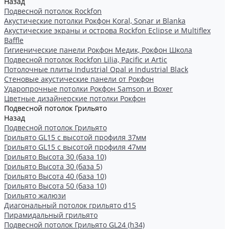
Назад
Подвесной потолок Rockfon
Акустические потолки Рокфон Koral, Sonar и Blanka
Акустические экраны и острова Rockfon Eclipse и Multiflex
Baffle
Гигиенические панели Рокфон Медик, Рокфон Школа
Подвесной потолок Rockfon Lilia, Pacific и Artic
Потолочные плиты Industrial Opal и Industrial Black
Стеновые акустические панели от Рокфон
Ударопрочные потолки Рокфон Samson и Boxer
Цветные дизайнерские потолки Рокфон
Подвесной потолок Грильято
Назад
Подвесной потолок Грильято
Грильято GL15 с высотой профиля 37мм
Грильято GL15 с высотой профиля 47мм
Грильято Высота 30 (база 10)
Грильято Высота 30 (база 5)
Грильято Высота 40 (база 10)
Грильято Высота 50 (база 10)
Грильято жалюзи
Диагональный потолок грильято d15
Пирамидальный грильято
Подвесной потолок Грильято GL24 (h34)