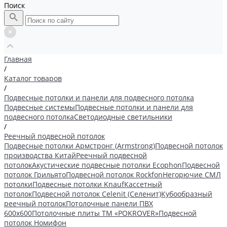
Поиск
Главная
/
Каталог товаров
/
Подвесные потолки и панели для подвесного потолка
Подвесные системы
Подвесные потолки и панели для
подвесного потолка
Светодиодные светильники
/
Реечный подвесной потолок
Подвесные потолки Армстронг (Armstrong)
Подвесной потолок
производства Китай
Реечный подвесной
потолок
Акустические подвесные потолки Ecophon
Подвесной
потолок Грильято
Подвесной потолок Rockfon
Негорючие СМЛ
потолки
Подвесные потолки Knauf
Кассетный
потолок
Подвесной потолок Celenit (Селенит)
Кубообразный
реечный потолок
Потолочные панели ПВХ
600х600
Потолочные плиты ТМ «POKROVER»
Подвесной
потолок Номифон