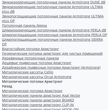
Звукоизолирующие потолочные панели Armstrong DUNE dB
Звукоизолирующие потолочные панели Armstrong ULTIMA
plus dB
Звукопоглощающие потолочные панели Armstrong ULTIMA
plus OP
Потолочная панель Neeva
Шумоизолирующие потолочные панели Armstrong PERLA dB
Шумопоглощающие потолочные панели Armstrong PERLA OP
Шумопоглощающие потолочные панели Armstrong SIERRA
OP
Влагостойкие потолки Армстронг
Гигиенические потолки армстронг для чистых помещений
Деревянные потолочные панели
Дешевые подвесные потолки Армстронг
Дизайнерские подвесные потолки Армстронг (Armstrong)
Металлические кассеты Cellio
Металлические кассеты Orcal Armstrong
Металлические потолки Армстронг
Назад
Металлические потолки Армстронг
Металлические панели армстронг Axal Vector
Металлические панели армстронг BOARD
Металлические панели армстронг CLIP-IN
Металлические панели армстронг HOOK-ON