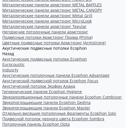
Металлические панели армстронг METAL BAFFLES
Металлические панели армстронг METAL CANOPY
Металлические панели армстронг Metal Grill
Металлические панели армстронг MicroLook
Металлические панели армстронг Tegular
Негорючие потолочные панели армстронг
Подвесные потолки Армстронг Прима (Prima)
Цветные подвесные потолки Армстронг (Armstrong)
Акустические подвесные потолки Ecophon
Назад
Акустические подвесные потолки Ecophon
Eurocoustic
Indusrty
Акустические потолочные панели Ecophon Advantage
Акустический подвесной потолок Ecophon Focus
Акустический потолок Экофон Алаид
Гигиенические панели Ecophon Hygiene
Звукоизоляционные потолочные панели Ecophon Combison
Звукопоглощающие панели Ecophon Gedina
Звукопоглощающие панели Ecophon Master
Отдельно висящие потолочные фрагменты Ecophon Solo
Подвесной потолок черного цвета Ecophon Sombra
Потолочная панель Ecophon Opta