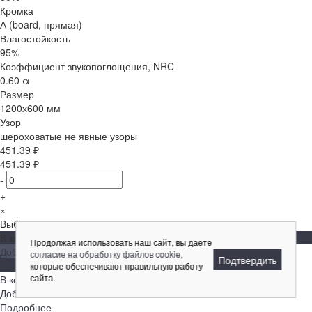
Кромка
А (board, прямая)
Влагостойкость
95%
Коэффициент звукопоглощения, NRC
0.60 α
Размер
1200х600 мм
Узор
шероховатые не явные узоры
451.39 ₽
451.39 ₽
-
+
×
Выбрано максимальное количество, доступное для заказа
В корзину
Продолжая использовать наш сайт, вы даете
Добавлено
согласие на обработку файлов cookie,
Подтвердить
Подробнее
которые обеспечивают правильную работу
сайта.
В корзину
Добавлено
Подробнее