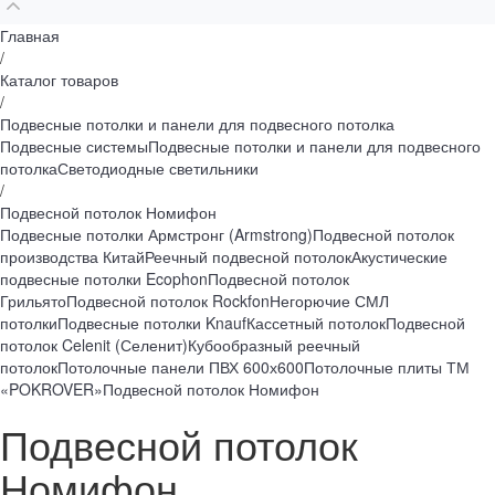
Главная
/
Каталог товаров
/
Подвесные потолки и панели для подвесного потолка
Подвесные системы
Подвесные потолки и панели для подвесного
потолка
Светодиодные светильники
/
Подвесной потолок Номифон
Подвесные потолки Армстронг (Armstrong)
Подвесной потолок
производства Китай
Реечный подвесной потолок
Акустические
подвесные потолки Ecophon
Подвесной потолок
Грильято
Подвесной потолок Rockfon
Негорючие СМЛ
потолки
Подвесные потолки Knauf
Кассетный потолок
Подвесной
потолок Celenit (Селенит)
Кубообразный реечный
потолок
Потолочные панели ПВХ 600х600
Потолочные плиты ТМ
«POKROVER»
Подвесной потолок Номифон
Подвесной потолок
Номифон