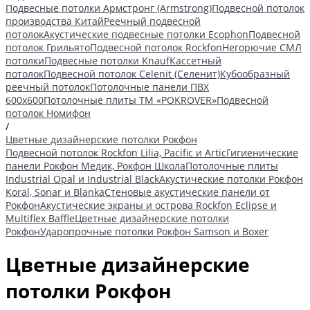
Подвесные потолки Армстронг (Armstrong)
Подвесной потолок
производства Китай
Реечный подвесной
потолок
Акустические подвесные потолки Ecophon
Подвесной
потолок Грильято
Подвесной потолок Rockfon
Негорючие СМЛ
потолки
Подвесные потолки Knauf
Кассетный
потолок
Подвесной потолок Celenit (Селенит)
Кубообразный
реечный потолок
Потолочные панели ПВХ
600х600
Потолочные плиты ТМ «POKROVER»
Подвесной
потолок Номифон
/
Цветные дизайнерские потолки Рокфон
Подвесной потолок Rockfon Lilia, Pacific и Artic
Гигиенические
панели Рокфон Медик, Рокфон Школа
Потолочные плиты
Industrial Opal и Industrial Black
Акустические потолки Рокфон
Koral, Sonar и Blanka
Стеновые акустические панели от
Рокфон
Акустические экраны и острова Rockfon Eclipse и
Multiflex Baffle
Цветные дизайнерские потолки
Рокфон
Ударопрочные потолки Рокфон Samson и Boxer
Цветные дизайнерские
потолки Рокфон