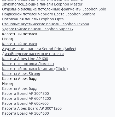
Звукопоглощающие панели Ecophon Master
Отдельно висящие потолочные фрагменты Ecophon Solo
Подвесной потолок черного цвета Ecophon Sombra
Потолочная панель Ecophon Opta
Стеновые акустические панели Ecophon Texona
Ударостойкие панели Ecophon Super G
Кассетный потолок
Назад
Кассетный потолок
Акустические панели Sound Prim (Албес)
Дизайнерские кассетные потолки
Кассета Albes Line AP 600
Кассетные потолки Люмсвет
Кассетный потолок Клип-ин (Clip in)
Кассеты Albes Strong
Кассеты Albes борд
Назад
Кассеты Albes борд
Kассета Board AP 300*300
Kассета Board AP 600*1200
Kассета Board AP 600x600
Кассетa Albes Board AP 300*1200
Кассета Board AP 300*600