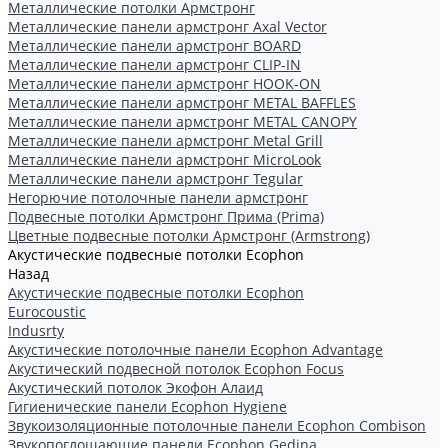
Металлические потолки Армстронг
Металлические панели армстронг Axal Vector
Металлические панели армстронг BOARD
Металлические панели армстронг CLIP-IN
Металлические панели армстронг HOOK-ON
Металлические панели армстронг METAL BAFFLES
Металлические панели армстронг METAL CANOPY
Металлические панели армстронг Metal Grill
Металлические панели армстронг MicroLook
Металлические панели армстронг Tegular
Негорючие потолочные панели армстронг
Подвесные потолки Армстронг Прима (Prima)
Цветные подвесные потолки Армстронг (Armstrong)
Акустические подвесные потолки Ecophon
Назад
Акустические подвесные потолки Ecophon
Eurocoustic
Indusrty
Акустические потолочные панели Ecophon Advantage
Акустический подвесной потолок Ecophon Focus
Акустический потолок Экофон Алаид
Гигиенические панели Ecophon Hygiene
Звукоизоляционные потолочные панели Ecophon Combison
Звукопоглощающие панели Ecophon Gedina