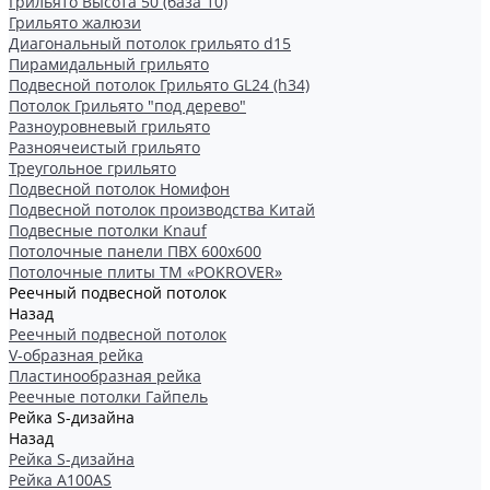
Грильято Высота 50 (база 10)
Грильято жалюзи
Диагональный потолок грильято d15
Пирамидальный грильято
Подвесной потолок Грильято GL24 (h34)
Потолок Грильято "под дерево"
Разноуровневый грильято
Разноячеистый грильято
Треугольное грильято
Подвесной потолок Номифон
Подвесной потолок производства Китай
Подвесные потолки Knauf
Потолочные панели ПВХ 600х600
Потолочные плиты ТМ «POKROVER»
Реечный подвесной потолок
Назад
Реечный подвесной потолок
V-образная рейка
Пластинообразная рейка
Реечные потолки Гайпель
Рейка S-дизайна
Назад
Рейка S-дизайна
Рейка А100АS