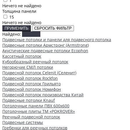
1
Ничего не найдено
Толщина панели
15
Ничего не найдено
ПРИМЕНИТЬ
СБРОСИТЬ ФИЛЬТР
Найдено:
Показать
Подвесные потолки и панели для подвесного потолка
Подвесные потолки Армстронг (Armstrong)
Акустические подвесные потолки Ecophon
Кассетный потолок
Кубообразный реечный потолок
Негорючие СМЛ потолки
Подвесной потолок Celenit (Селенит)
Подвесной потолок Rockfon
Подвесной потолок Грильято
Подвесной потолок Номифон
Подвесной потолок производства Китай
Подвесные потолки Knauf
Потолочные панели ПВХ 600х600
Потолочные плиты ТМ «POKROVER»
Реечный подвесной потолок
Подвесные системы
Гребенки для реечных потолков