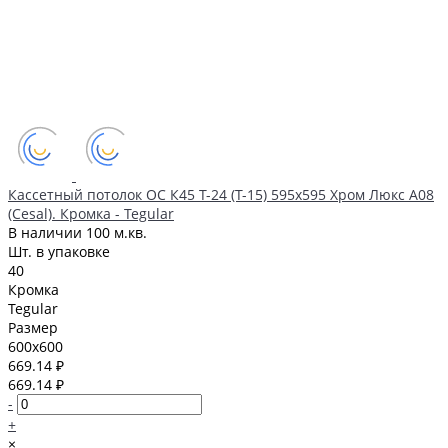
Кассетный потолок ОС К45 Т-24 (Т-15) 595х595 Хром Люкс А08
(Cesal). Кромка - Tegular
В наличии
100 м.кв.
Шт. в упаковке
40
Кромка
Tegular
Размер
600x600
669.14 ₽
669.14 ₽
-
+
×