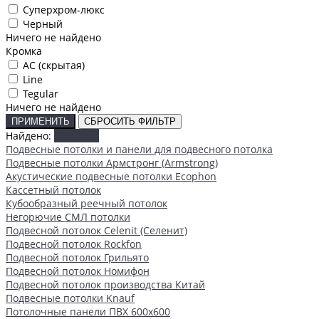
Суперхром-люкс
Черный
Ничего не найдено
Кромка
AC (скрытая)
Line
Tegular
Ничего не найдено
ПРИМЕНИТЬ
СБРОСИТЬ ФИЛЬТР
Найдено:
Показать
Подвесные потолки и панели для подвесного потолка
Подвесные потолки Армстронг (Armstrong)
Акустические подвесные потолки Ecophon
Кассетный потолок
Кубообразный реечный потолок
Негорючие СМЛ потолки
Подвесной потолок Celenit (Селенит)
Подвесной потолок Rockfon
Подвесной потолок Грильято
Подвесной потолок Номифон
Подвесной потолок производства Китай
Подвесные потолки Knauf
Потолочные панели ПВХ 600х600