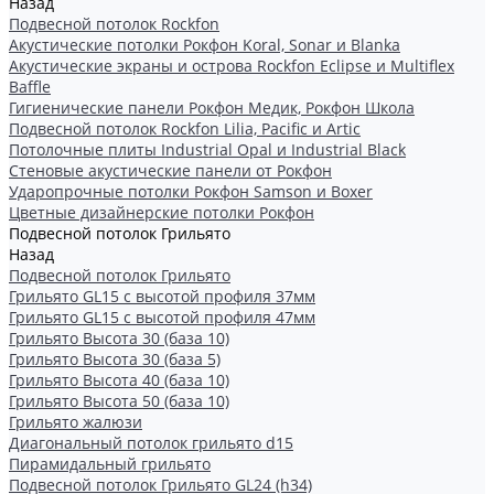
Назад
Подвесной потолок Rockfon
Акустические потолки Рокфон Koral, Sonar и Blanka
Акустические экраны и острова Rockfon Eclipse и Multiflex
Baffle
Гигиенические панели Рокфон Медик, Рокфон Школа
Подвесной потолок Rockfon Lilia, Pacific и Artic
Потолочные плиты Industrial Opal и Industrial Black
Стеновые акустические панели от Рокфон
Ударопрочные потолки Рокфон Samson и Boxer
Цветные дизайнерские потолки Рокфон
Подвесной потолок Грильято
Назад
Подвесной потолок Грильято
Грильято GL15 с высотой профиля 37мм
Грильято GL15 с высотой профиля 47мм
Грильято Высота 30 (база 10)
Грильято Высота 30 (база 5)
Грильято Высота 40 (база 10)
Грильято Высота 50 (база 10)
Грильято жалюзи
Диагональный потолок грильято d15
Пирамидальный грильято
Подвесной потолок Грильято GL24 (h34)