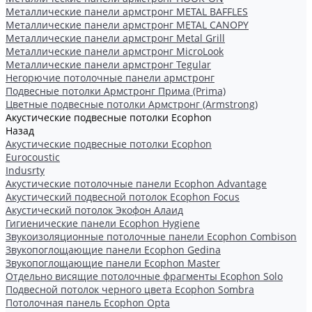
Металлические панели армстронг METAL BAFFLES
Металлические панели армстронг METAL CANOPY
Металлические панели армстронг Metal Grill
Металлические панели армстронг MicroLook
Металлические панели армстронг Tegular
Негорючие потолочные панели армстронг
Подвесные потолки Армстронг Прима (Prima)
Цветные подвесные потолки Армстронг (Armstrong)
Акустические подвесные потолки Ecophon
Назад
Акустические подвесные потолки Ecophon
Eurocoustic
Indusrty
Акустические потолочные панели Ecophon Advantage
Акустический подвесной потолок Ecophon Focus
Акустический потолок Экофон Алаид
Гигиенические панели Ecophon Hygiene
Звукоизоляционные потолочные панели Ecophon Combison
Звукопоглощающие панели Ecophon Gedina
Звукопоглощающие панели Ecophon Master
Отдельно висящие потолочные фрагменты Ecophon Solo
Подвесной потолок черного цвета Ecophon Sombra
Потолочная панель Ecophon Opta