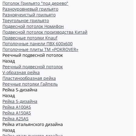
Потолок Грильято "под дерево"
Разноуровневый грильято
Разноячеистый грильято
Треугольное грильято
Подвесной потолок Номифон
Подвесной потолок производства Китай
Подвесные потолки Knauf
Потолочные панели ПВХ 600х600
Потолочные плиты ТМ «POKROVER»
Реечный подвесной потолок
Назад
Реечный подвесной потолок
V-образная рейка
Пластинообразная рейка
Реечные потолки Гайпель
Рейка S-дизайна
Назад
Рейка S-дизайна
Рейка А100АS
Рейка А150АS
Рейка А25АS
Рейка итальянского дизайна
Назад
Рейка итальянского дизайна