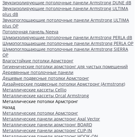
Звукоизолирующие потолочные панели Armstrong DUNE dB
Звукоизолирующие потолочные панели Armstrong ULTIMA
plus dB
Звукопоглощающие потолочные панели Armstrong ULTIMA
plus OP
Потолочная панель Neeva
Шумоизолирующие потолочные панели Armstrong PERLA dB
Шумопоглощающие потолочные панели Armstrong PERLA OP
Шумопоглощающие потолочные панели Armstrong SIERRA
OP
Влагостойкие потолки Армстронг
Гигиенические потолки армстронг для чистых помещений
Деревянные потолочные панели
Дешевые подвесные потолки Армстронг
Дизайнерские подвесные потолки Армстронг (Armstrong)
Металлические кассеты Cellio
Металлические кассеты Orcal Armstrong
Металлические потолки Армстронг
Назад
Металлические потолки Армстронг
Металлические панели армстронг Axal Vector
Металлические панели армстронг BOARD
Металлические панели армстронг CLIP-IN
Металлические панели армстронг HOOK-ON