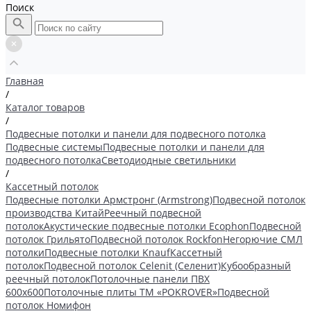
Поиск
Главная
/
Каталог товаров
/
Подвесные потолки и панели для подвесного потолка
Подвесные системы
Подвесные потолки и панели для
подвесного потолка
Светодиодные светильники
/
Кассетный потолок
Подвесные потолки Армстронг (Armstrong)
Подвесной потолок
производства Китай
Реечный подвесной
потолок
Акустические подвесные потолки Ecophon
Подвесной
потолок Грильято
Подвесной потолок Rockfon
Негорючие СМЛ
потолки
Подвесные потолки Knauf
Кассетный
потолок
Подвесной потолок Celenit (Селенит)
Кубообразный
реечный потолок
Потолочные панели ПВХ
600х600
Потолочные плиты ТМ «POKROVER»
Подвесной
потолок Номифон