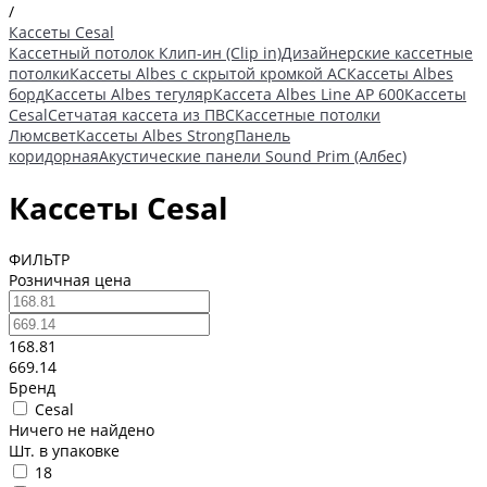
/
Кассеты Cesal
Кассетный потолок Клип-ин (Clip in)
Дизайнерские кассетные
потолки
Кассеты Albes с скрытой кромкой AC
Кассеты Albes
борд
Кассеты Albes тегуляр
Кассета Albes Line AP 600
Кассеты
Cesal
Сетчатая кассета из ПВС
Кассетные потолки
Люмсвет
Кассеты Albes Strong
Панель
коридорная
Акустические панели Sound Prim (Албес)
Кассеты Cesal
ФИЛЬТР
Розничная цена
168.81
669.14
Бренд
Cesal
Ничего не найдено
Шт. в упаковке
18