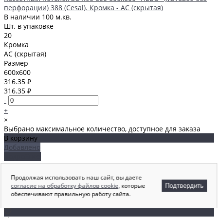
перфорации) 388 (Cesal). Кромка - AC (скрытая)
В наличии
100 м.кв.
Шт. в упаковке
20
Кромка
AC (скрытая)
Размер
600x600
316.35 ₽
316.35 ₽
-
+
×
Выбрано максимальное количество, доступное для заказа
В корзину
Добавлено
Подробнее
В корзину
Добавлено
Продолжая использовать наш сайт, вы даете
Подробнее
согласие на обработку файлов cookie,
которые
Подтвердить
Общая стоимость
обеспечивают правильную работу сайта.