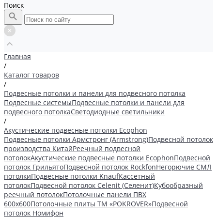
Поиск
Главная
/
Каталог товаров
/
Подвесные потолки и панели для подвесного потолка
Подвесные системы
Подвесные потолки и панели для
подвесного потолка
Светодиодные светильники
/
Акустические подвесные потолки Ecophon
Подвесные потолки Армстронг (Armstrong)
Подвесной потолок
производства Китай
Реечный подвесной
потолок
Акустические подвесные потолки Ecophon
Подвесной
потолок Грильято
Подвесной потолок Rockfon
Негорючие СМЛ
потолки
Подвесные потолки Knauf
Кассетный
потолок
Подвесной потолок Celenit (Селенит)
Кубообразный
реечный потолок
Потолочные панели ПВХ
600х600
Потолочные плиты ТМ «POKROVER»
Подвесной
потолок Номифон