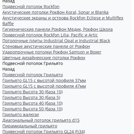
Назад
Подвесной потолок Rockfon
Акустические потолки Рокфон Koral, Sonar и Blanka
Акустические экраны и острова Rockfon Eclipse и Multiflex
Baffle
Гигиенические панели Рокфон Медик, Рокфон Школа
Подвесной потолок Rockfon Lilia, Pacific и Artic
Потолочные плиты Industrial Opal и Industrial Black
Стеновые акустические панели от Рокфон
Ударопрочные потолки Рокфон Samson и Boxer
Цветные дизайнерские потолки Рокфон
Подвесной потолок Грильято
Назад
Подвесной потолок Грильято
Грильято GL15 с высотой профиля 37мм
Грильято GL15 с высотой профиля 47мм
Грильято Высота 30 (база 10)
Грильято Высота 30 (база 5)
Грильято Высота 40 (база 10)
Грильято Высота 50 (база 10)
Грильято жалюзи
Диагональный потолок грильято d15
Пирамидальный грильято
Подвесной потолок Грильято GL24 (h34)