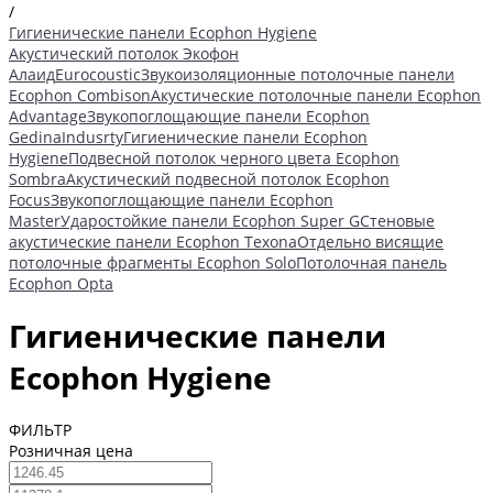
/
Гигиенические панели Ecophon Hygiene
Акустический потолок Экофон
Алаид
Eurocoustic
Звукоизоляционные потолочные панели
Ecophon Combison
Акустические потолочные панели Ecophon
Advantage
Звукопоглощающие панели Ecophon
Gedina
Indusrty
Гигиенические панели Ecophon
Hygiene
Подвесной потолок черного цвета Ecophon
Sombra
Акустический подвесной потолок Ecophon
Focus
Звукопоглощающие панели Ecophon
Master
Ударостойкие панели Ecophon Super G
Стеновые
акустические панели Ecophon Texona
Отдельно висящие
потолочные фрагменты Ecophon Solo
Потолочная панель
Ecophon Opta
Гигиенические панели
Ecophon Hygiene
ФИЛЬТР
Розничная цена