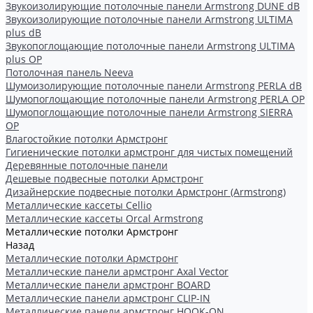
Звукоизолирующие потолочные панели Armstrong DUNE dB
Звукоизолирующие потолочные панели Armstrong ULTIMA
plus dB
Звукопоглощающие потолочные панели Armstrong ULTIMA
plus OP
Потолочная панель Neeva
Шумоизолирующие потолочные панели Armstrong PERLA dB
Шумопоглощающие потолочные панели Armstrong PERLA OP
Шумопоглощающие потолочные панели Armstrong SIERRA
OP
Влагостойкие потолки Армстронг
Гигиенические потолки армстронг для чистых помещений
Деревянные потолочные панели
Дешевые подвесные потолки Армстронг
Дизайнерские подвесные потолки Армстронг (Armstrong)
Металлические кассеты Cellio
Металлические кассеты Orcal Armstrong
Металлические потолки Армстронг
Назад
Металлические потолки Армстронг
Металлические панели армстронг Axal Vector
Металлические панели армстронг BOARD
Металлические панели армстронг CLIP-IN
Металлические панели армстронг HOOK-ON