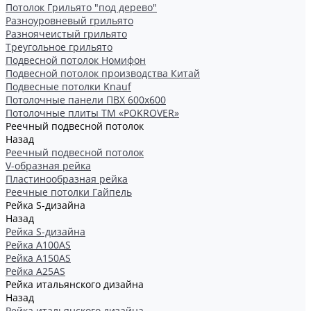
Потолок Грильято "под дерево"
Разноуровневый грильято
Разноячеистый грильято
Треугольное грильято
Подвесной потолок Номифон
Подвесной потолок производства Китай
Подвесные потолки Knauf
Потолочные панели ПВХ 600х600
Потолочные плиты ТМ «POKROVER»
Реечный подвесной потолок
Назад
Реечный подвесной потолок
V-образная рейка
Пластинообразная рейка
Реечные потолки Гайпель
Рейка S-дизайна
Назад
Рейка S-дизайна
Рейка А100АS
Рейка А150АS
Рейка А25АS
Рейка итальянского дизайна
Назад
Рейка итальянского дизайна