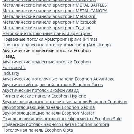
Металлические панели армстронг METAL BAFFLES
Металлические панели армстронг METAL CANOPY
Металлические панели армстронг Metal Grill
Металлические панели армстронг MicroLook
Металлические панели армстронг Tegular
Негорючие потолочные панели армстронг
Подвесные потолки Армстронг Прима (Prima)
Цветные подвесные потолки Армстронг (Armstrong)
Акустические подвесные потолки Ecophon
Назад
Акустические подвесные потолки Ecophon
Eurocoustic
Indusrty
Акустические потолочные панели Ecophon Advantage
Акустический подвесной потолок Ecophon Focus
Акустический потолок Экофон Алаид
Гигиенические панели Ecophon Hygiene
Звукоизоляционные потолочные панели Ecophon Combison
Звукопоглощающие панели Ecophon Gedina
Звукопоглощающие панели Ecophon Master
Отдельно висящие потолочные фрагменты Ecophon Solo
Подвесной потолок черного цвета Ecophon Sombra
Потолочная панель Ecophon Opta