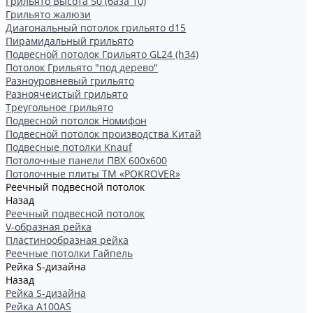
Грильято Высота 50 (база 10)
Грильято жалюзи
Диагональный потолок грильято d15
Пирамидальный грильято
Подвесной потолок Грильято GL24 (h34)
Потолок Грильято "под дерево"
Разноуровневый грильято
Разноячеистый грильято
Треугольное грильято
Подвесной потолок Номифон
Подвесной потолок производства Китай
Подвесные потолки Knauf
Потолочные панели ПВХ 600х600
Потолочные плиты ТМ «POKROVER»
Реечный подвесной потолок
Назад
Реечный подвесной потолок
V-образная рейка
Пластинообразная рейка
Реечные потолки Гайпель
Рейка S-дизайна
Назад
Рейка S-дизайна
Рейка А100АS