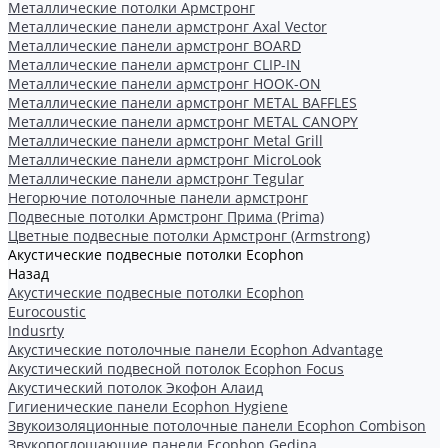
Металлические потолки Армстронг
Металлические панели армстронг Axal Vector
Металлические панели армстронг BOARD
Металлические панели армстронг CLIP-IN
Металлические панели армстронг HOOK-ON
Металлические панели армстронг METAL BAFFLES
Металлические панели армстронг METAL CANOPY
Металлические панели армстронг Metal Grill
Металлические панели армстронг MicroLook
Металлические панели армстронг Tegular
Негорючие потолочные панели армстронг
Подвесные потолки Армстронг Прима (Prima)
Цветные подвесные потолки Армстронг (Armstrong)
Акустические подвесные потолки Ecophon
Назад
Акустические подвесные потолки Ecophon
Eurocoustic
Indusrty
Акустические потолочные панели Ecophon Advantage
Акустический подвесной потолок Ecophon Focus
Акустический потолок Экофон Алаид
Гигиенические панели Ecophon Hygiene
Звукоизоляционные потолочные панели Ecophon Combison
Звукопоглощающие панели Ecophon Gedina