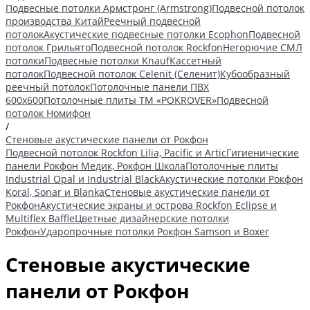
Подвесные потолки Армстронг (Armstrong)
Подвесной потолок
производства Китай
Реечный подвесной
потолок
Акустические подвесные потолки Ecophon
Подвесной
потолок Грильято
Подвесной потолок Rockfon
Негорючие СМЛ
потолки
Подвесные потолки Knauf
Кассетный
потолок
Подвесной потолок Celenit (Селенит)
Кубообразный
реечный потолок
Потолочные панели ПВХ
600х600
Потолочные плиты ТМ «POKROVER»
Подвесной
потолок Номифон
/
Стеновые акустические панели от Рокфон
Подвесной потолок Rockfon Lilia, Pacific и Artic
Гигиенические
панели Рокфон Медик, Рокфон Школа
Потолочные плиты
Industrial Opal и Industrial Black
Акустические потолки Рокфон
Koral, Sonar и Blanka
Стеновые акустические панели от
Рокфон
Акустические экраны и острова Rockfon Eclipse и
Multiflex Baffle
Цветные дизайнерские потолки
Рокфон
Ударопрочные потолки Рокфон Samson и Boxer
Стеновые акустические
панели от Рокфон