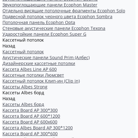
Звукопоглощающие панели Ecophon Master
Отдельно висящие потолочные фрагменты Ecophon Solo
Подвесной потолок черного цвета Ecophon Sombra
Потолочная панель Ecophon Opta
Стеновые акустические панели Ecophon Texona
Ударостойкие панели Ecophon Super G
Кассетный потолок
Назад
Кассетный потолок
Акустические панели Sound Prim (Албес)
Дизайнерские кассетные потолки
Кассета Albes Line AP 600
Кассетные потолки Люмсвет
Кассетный потолок Клип-ин (Clip in)
Кассеты Albes Strong
Кассеты Albes борд
Назад
Кассеты Albes борд
Kассета Board AP 300*300
Kассета Board AP 600*1200
Kассета Board AP 600x600
Кассетa Albes Board AP 300*1200
Кассета Board AP 300*600