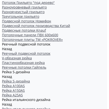
Потолок Грильято "под дерево"
Разноуровневый грильято
Разноячеистый грильято
Треугольное грильято
Подвесной потолок Номифон
Подвесной потолок производства Китай
Подвесные потолки Knauf
Потолочные панели ПВХ 600х600
Потолочные плиты ТМ «POKROVER»
Реечный подвесной потолок
Назад
Реечный подвесной потолок
V-образная рейка
Пластинообразная рейка
Реечные потолки Гайпель
Рейка S-дизайна
Назад
Рейка S-дизайна
Рейка А100АS
Рейка А150АS
Рейка А25АS
Рейка итальянского дизайна
Назад
Рейка итальянского дизайна