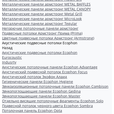
Металлические панели армстронг METAL BAFFLES
Металлические панели армстронг METAL CANOPY
Металлические панели армстронг Metal Grill
Металлические панели армстронг MicroLook
Металлические панели армстронг Tegular
Негорючие потолочные панели армстронг
Подвесные потолки Армстронг Прима (Prima)
Цветные подвесные потолки Армстронг (Armstrong)
Акустические подвесные потолки Ecophon
Назад
Акустические подвесные потолки Ecophon
Eurocoustic
Indusrty
Акустические потолочные панели Ecophon Advantage
Акустический подвесной потолок Ecophon Focus
Акустический потолок Экофон Алаид
Гигиенические панели Ecophon Hygiene
Звукоизоляционные потолочные панели Ecophon Combison
Звукопоглощающие панели Ecophon Gedina
Звукопоглощающие панели Ecophon Master
Отдельно висящие потолочные фрагменты Ecophon Solo
Подвесной потолок черного цвета Ecophon Sombra
Потолочная панель Ecophon Opta