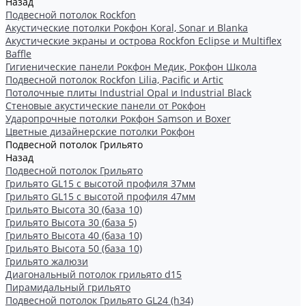
Назад
Подвесной потолок Rockfon
Акустические потолки Рокфон Koral, Sonar и Blanka
Акустические экраны и острова Rockfon Eclipse и Multiflex
Baffle
Гигиенические панели Рокфон Медик, Рокфон Школа
Подвесной потолок Rockfon Lilia, Pacific и Artic
Потолочные плиты Industrial Opal и Industrial Black
Стеновые акустические панели от Рокфон
Ударопрочные потолки Рокфон Samson и Boxer
Цветные дизайнерские потолки Рокфон
Подвесной потолок Грильято
Назад
Подвесной потолок Грильято
Грильято GL15 с высотой профиля 37мм
Грильято GL15 с высотой профиля 47мм
Грильято Высота 30 (база 10)
Грильято Высота 30 (база 5)
Грильято Высота 40 (база 10)
Грильято Высота 50 (база 10)
Грильято жалюзи
Диагональный потолок грильято d15
Пирамидальный грильято
Подвесной потолок Грильято GL24 (h34)