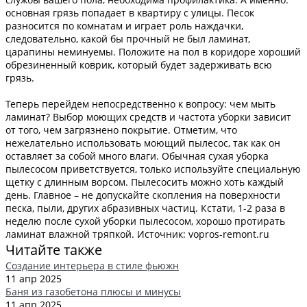
основная грязь попадает в квартиру с улицы. Песок
разносится по комнатам и играет роль наждачки,
следовательно, какой бы прочный не был ламинат,
царапины неминуемы. Положите на пол в коридоре хороший
обрезиненный коврик, который будет задерживать всю
грязь.
Теперь перейдем непосредственно к вопросу: чем мыть
ламинат? Выбор моющих средств и частота уборки зависит
от того, чем загрязнено покрытие. Отметим, что
нежелательно использовать моющий пылесос, так как он
оставляет за собой много влаги. Обычная сухая уборка
пылесосом приветствуется, только используйте специальную
щетку с длинным ворсом. Пылесосить можно хоть каждый
день. Главное – не допускайте скопления на поверхности
песка, пыли, других абразивных частиц. Кстати, 1-2 раза в
неделю после сухой уборки пылесосом, хорошо протирать
ламинат влажной тряпкой. Источник: vopros-remont.ru
Читайте также
Создание интерьера в стиле фьюжн
11 апр 2025
Баня из газобетона плюсы и минусы
11 апр 2025