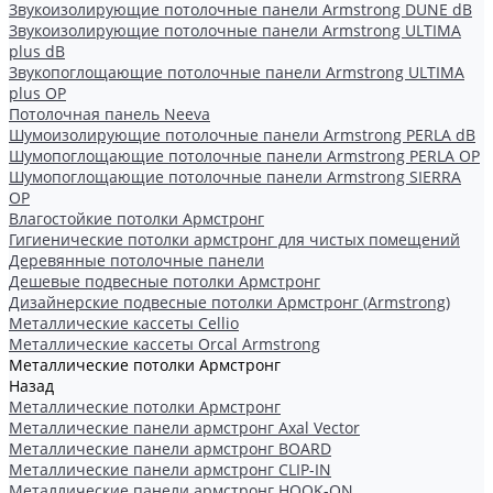
Звукоизолирующие потолочные панели Armstrong DUNE dB
Звукоизолирующие потолочные панели Armstrong ULTIMA
plus dB
Звукопоглощающие потолочные панели Armstrong ULTIMA
plus OP
Потолочная панель Neeva
Шумоизолирующие потолочные панели Armstrong PERLA dB
Шумопоглощающие потолочные панели Armstrong PERLA OP
Шумопоглощающие потолочные панели Armstrong SIERRA
OP
Влагостойкие потолки Армстронг
Гигиенические потолки армстронг для чистых помещений
Деревянные потолочные панели
Дешевые подвесные потолки Армстронг
Дизайнерские подвесные потолки Армстронг (Armstrong)
Металлические кассеты Cellio
Металлические кассеты Orcal Armstrong
Металлические потолки Армстронг
Назад
Металлические потолки Армстронг
Металлические панели армстронг Axal Vector
Металлические панели армстронг BOARD
Металлические панели армстронг CLIP-IN
Металлические панели армстронг HOOK-ON