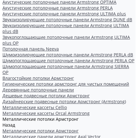
Акустические потолочные панели Armstrong OPTIMA
Акустические потолочные панели Armstrong PERLA
Акустические потолочные панели Armstrong ULTIMA plus
Звукоизолирующие потолочные панели Armstrong DUNE dB
Звукоизолирующие потолочные панели Armstrong ULTIMA
plus dB
Звукопоглощающие потолочные панели Armstrong ULTIMA
plus OP
Потолочная панель Neeva
Шумоизолирующие потолочные панели Armstrong PERLA dB
Шумопоглощающие потолочные панели Armstrong PERLA OP
Шумопоглощающие потолочные панели Armstrong SIERRA
OP
Влагостойкие потолки Армстронг
Гигиенические потолки армстронг для чистых помещений
Деревянные потолочные панели
Дешевые подвесные потолки Армстронг
Дизайнерские подвесные потолки Армстронг (Armstrong)
Металлические кассеты Cellio
Металлические кассеты Orcal Armstrong
Металлические потолки Армстронг
Назад
Металлические потолки Армстронг
Металлические панели армстронг Axal Vector