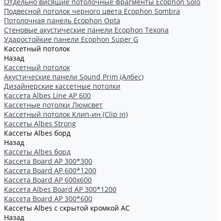
Отдельно висящие потолочные фрагменты Ecophon Solo
Подвесной потолок черного цвета Ecophon Sombra
Потолочная панель Ecophon Opta
Стеновые акустические панели Ecophon Texona
Ударостойкие панели Ecophon Super G
Кассетный потолок
Назад
Кассетный потолок
Акустические панели Sound Prim (Албес)
Дизайнерские кассетные потолки
Кассета Albes Line AP 600
Кассетные потолки Люмсвет
Кассетный потолок Клип-ин (Clip in)
Кассеты Albes Strong
Кассеты Albes борд
Назад
Кассеты Albes борд
Kассета Board AP 300*300
Kассета Board AP 600*1200
Kассета Board AP 600x600
Кассетa Albes Board AP 300*1200
Кассета Board AP 300*600
Кассеты Albes с скрытой кромкой AC
Назад