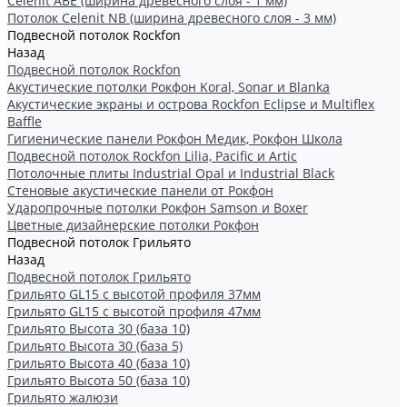
Celenit ABE (ширина древесного слоя - 1 мм)
Потолок Celenit NB (ширина древесного слоя - 3 мм)
Подвесной потолок Rockfon
Назад
Подвесной потолок Rockfon
Акустические потолки Рокфон Koral, Sonar и Blanka
Акустические экраны и острова Rockfon Eclipse и Multiflex
Baffle
Гигиенические панели Рокфон Медик, Рокфон Школа
Подвесной потолок Rockfon Lilia, Pacific и Artic
Потолочные плиты Industrial Opal и Industrial Black
Стеновые акустические панели от Рокфон
Ударопрочные потолки Рокфон Samson и Boxer
Цветные дизайнерские потолки Рокфон
Подвесной потолок Грильято
Назад
Подвесной потолок Грильято
Грильято GL15 с высотой профиля 37мм
Грильято GL15 с высотой профиля 47мм
Грильято Высота 30 (база 10)
Грильято Высота 30 (база 5)
Грильято Высота 40 (база 10)
Грильято Высота 50 (база 10)
Грильято жалюзи