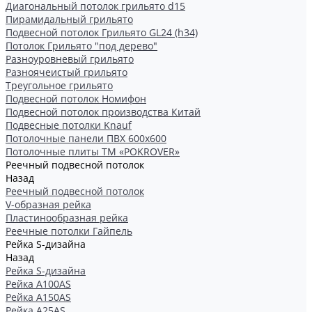
Диагональный потолок грильято d15
Пирамидальный грильято
Подвесной потолок Грильято GL24 (h34)
Потолок Грильято "под дерево"
Разноуровневый грильято
Разноячеистый грильято
Треугольное грильято
Подвесной потолок Номифон
Подвесной потолок производства Китай
Подвесные потолки Knauf
Потолочные панели ПВХ 600х600
Потолочные плиты ТМ «POKROVER»
Реечный подвесной потолок
Назад
Реечный подвесной потолок
V-образная рейка
Пластинообразная рейка
Реечные потолки Гайпель
Рейка S-дизайна
Назад
Рейка S-дизайна
Рейка А100АS
Рейка А150АS
Рейка А25АS