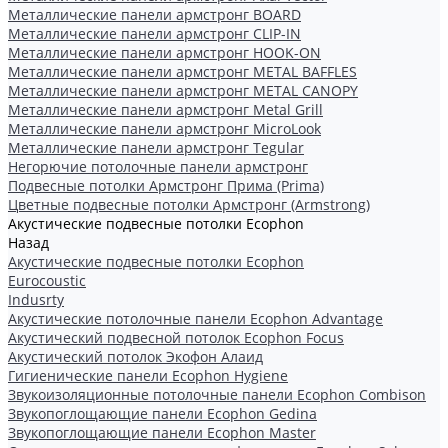
Металлические панели армстронг BOARD
Металлические панели армстронг CLIP-IN
Металлические панели армстронг HOOK-ON
Металлические панели армстронг METAL BAFFLES
Металлические панели армстронг METAL CANOPY
Металлические панели армстронг Metal Grill
Металлические панели армстронг MicroLook
Металлические панели армстронг Tegular
Негорючие потолочные панели армстронг
Подвесные потолки Армстронг Прима (Prima)
Цветные подвесные потолки Армстронг (Armstrong)
Акустические подвесные потолки Ecophon
Назад
Акустические подвесные потолки Ecophon
Eurocoustic
Indusrty
Акустические потолочные панели Ecophon Advantage
Акустический подвесной потолок Ecophon Focus
Акустический потолок Экофон Алаид
Гигиенические панели Ecophon Hygiene
Звукоизоляционные потолочные панели Ecophon Combison
Звукопоглощающие панели Ecophon Gedina
Звукопоглощающие панели Ecophon Master